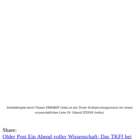
Scheckübergabe durch Thomas ERHARDT (links) an das Tiroler Krebsforschungsinstitut mit seinem
wissenschaftlichen Leiter Dr. Eduard STEFAN (rechts).
Share:
Older Post
Ein Abend voller Wissenschaft: Das TKFI bei