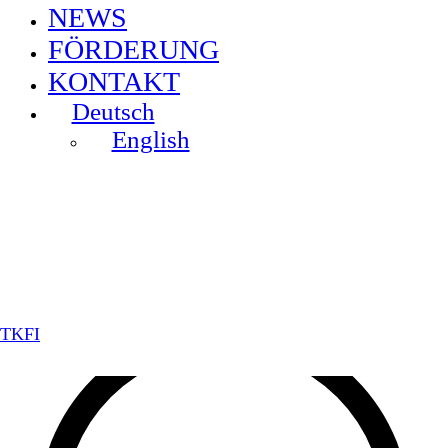
NEWS
FÖRDERUNG
KONTAKT
Deutsch
English
TKFI