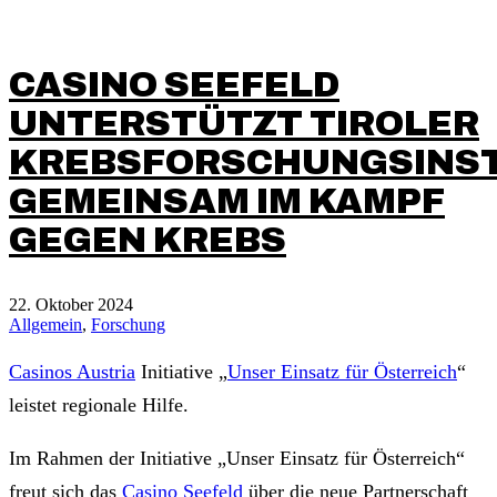
CASINO SEEFELD
UNTERSTÜTZT TIROLER
KREBSFORSCHUNGSINST
GEMEINSAM IM KAMPF
GEGEN KREBS
22. Oktober 2024
Allgemein
,
Forschung
Casinos Austria
Initiative „
Unser Einsatz für Österreich
“
leistet regionale Hilfe.
Im Rahmen der Initiative „Unser Einsatz für Österreich“
freut sich das
Casino Seefeld
über die neue Partnerschaft