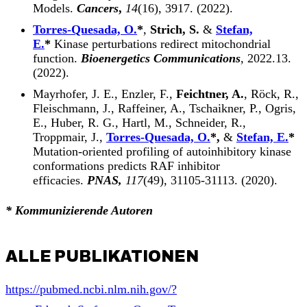
Models.
Cancers
,
14
(16), 3917. (2022).
Torres-Quesada, O.
*
,
Strich, S.
&
Stefan,
E.
*
Kinase perturbations redirect mitochondrial
function.
Bioenergetics Communications
, 2022.13.
(2022).
Mayrhofer, J. E., Enzler, F.,
Feichtner, A.
, Röck, R.,
Fleischmann, J., Raffeiner, A., Tschaikner, P., Ogris,
E., Huber, R. G., Hartl, M., Schneider, R.,
Troppmair, J.,
Torres-Quesada, O.
*,
&
Stefan, E.
*
Mutation-oriented profiling of autoinhibitory kinase
conformations predicts RAF inhibitor
efficacies.
PNAS,
117
(49), 31105-31113. (2020).
* Kommunizierende Autoren
ALLE PUBLIKATIONEN
https://pubmed.ncbi.nlm.nih.gov/?