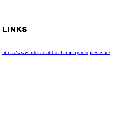
LINKS
https://www.uibk.ac.at/biochemistry/people/stefan/