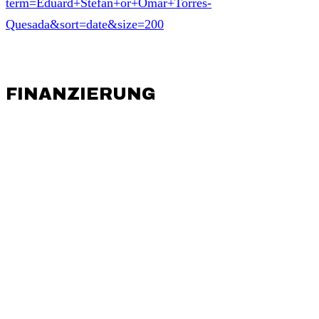
term=Eduard+Stefan+or+Omar+Torres-
Quesada&sort=date&size=200
FINANZIERUNG